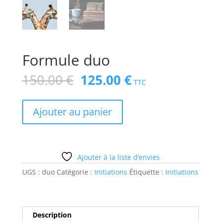
Formule duo
Le
Le
150.00
€
125.00
€
TTC
prix
prix
initial
actuel
quantité
était :
est :
Ajouter au panier
de
150.00 €.
125.00 €.
A
Formule
l
duo
t
Ajouter à la liste d’envies
e
r
UGS :
duo
Catégorie :
Initiations
Étiquette :
Initiations
n
a
t
Description
i