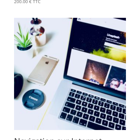
200.00
€
TTC