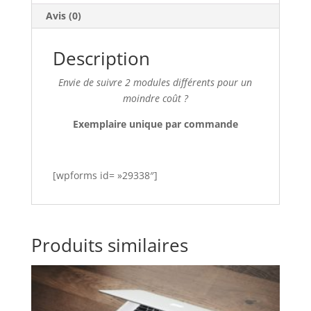
v
Avis (0)
e
:
Description
Envie de suivre 2 modules différents pour un
moindre coût ?
Exemplaire unique par commande
[wpforms id= »29338″]
Produits similaires