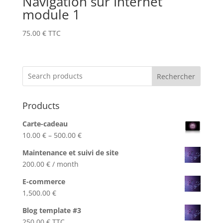
Navigation sur Internet
module 1
75.00
€
TTC
Rechercher
Products
Carte-cadeau
Price
10.00
€
–
500.00
€
range:
Maintenance et suivi de site
10.00 €
200.00
€
/ month
through
500.00 €
E-commerce
1,500.00
€
Blog template #3
250.00
€
TTC