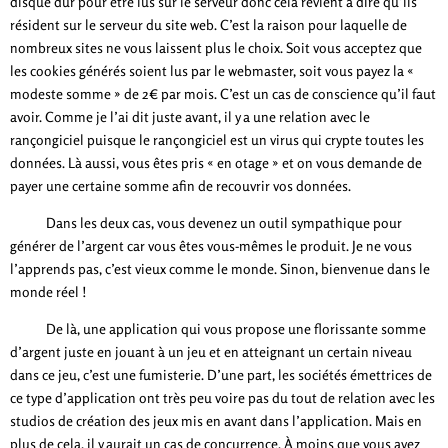
disque dur pour être lus sur le serveur donc cela revient à dire qu’ils
résident sur le serveur du site web. C’est la raison pour laquelle de
nombreux sites ne vous laissent plus le choix. Soit vous acceptez que
les cookies générés soient lus par le webmaster, soit vous payez la «
modeste somme » de 2€ par mois. C’est un cas de conscience qu’il faut
avoir. Comme je l’ai dit juste avant, il y a une relation avec le
rançongiciel puisque le rançongiciel est un virus qui crypte toutes les
données. Là aussi, vous êtes pris « en otage » et on vous demande de
payer une certaine somme afin de recouvrir vos données.
Dans les deux cas, vous devenez un outil sympathique pour
générer de l’argent car vous êtes vous-mêmes le produit. Je ne vous
l’apprends pas, c’est vieux comme le monde. Sinon, bienvenue dans le
monde réel !
De là, une application qui vous propose une florissante somme
d’argent juste en jouant à un jeu et en atteignant un certain niveau
dans ce jeu, c’est une fumisterie. D’une part, les sociétés émettrices de
ce type d’application ont très peu voire pas du tout de relation avec les
studios de création des jeux mis en avant dans l’application. Mais en
plus de cela, il y aurait un cas de concurrence. À moins que vous ayez